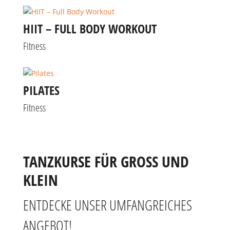
HIIT – FULL BODY WORKOUT
Fitness
PILATES
Fitness
TANZKURSE FÜR GROSS UND K
LEIN
ENTDECKE UNSER UMFANGREICHES
ANGEBOT!