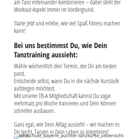
am Tanz miteinander kombinieren – dabei steht der
Workout-Aspekt immer im Vordergrund.
Starte jetzt und erlebe, wie viel Spaß Fitness machen
kann!
Bei uns bestimmst Du, wie Dein
Tanztraining aussieht:
Wähle wöchentlich den Termin, der Dir am besten
passt.
Entscheide selbst, wann Du in die nächste Kursstufe
aufsteigen möchtest.
Mit unserer TB-A Mitgliedschaft kannst Du sogar
mehrmals pro Woche trainieren und Dein Können
schneller ausbauen.
Ganz egal, wie Dein Alltag aussieht – wir machen es
Dir leicht, Tanzen in Dein Leben zu integrieren!