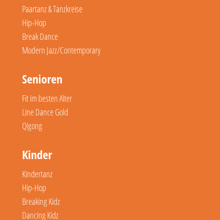
Paartanz & Tanzkreise
Hip-Hop
Break Dance
Modern Jazz/Contemporary
Senioren
Fit im besten Alter
Line Dance Gold
Qigong
Kinder
Kindertanz
Hip-Hop
Breaking Kidz
Dancing Kidz