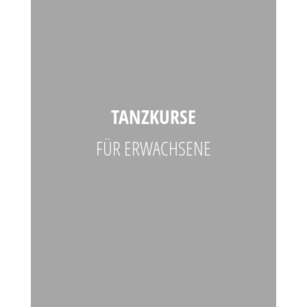
TANZKURSE
FÜR ERWACHSENE