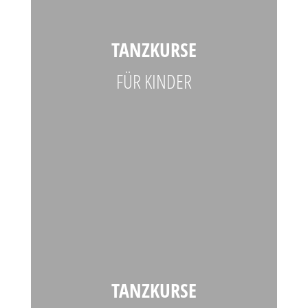
TANZKURSE
FÜR KINDER
TANZKURSE