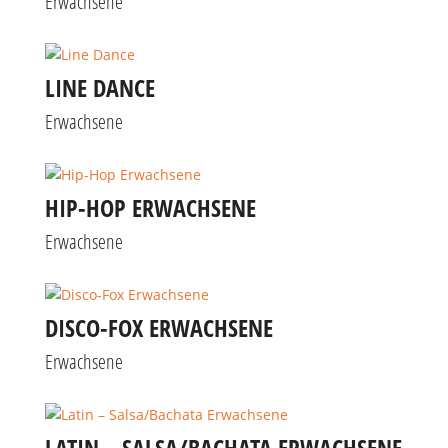
Erwachsene
LINE DANCE
Erwachsene
HIP-HOP ERWACHSENE
Erwachsene
DISCO-FOX ERWACHSENE
Erwachsene
LATIN – SALSA/BACHATA ERWACHSENE