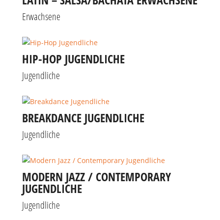
Erwachsene
HIP-HOP JUGENDLICHE
Jugendliche
BREAKDANCE JUGENDLICHE
Jugendliche
MODERN JAZZ / CONTEMPORARY
JUGENDLICHE
Jugendliche