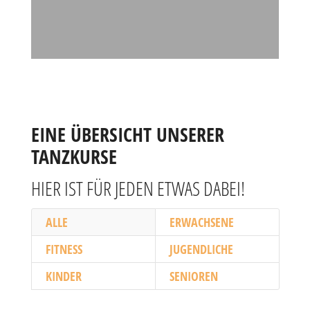
EINE ÜBERSICHT UNSERER
TANZKURSE
HIER IST FÜR JEDEN ETWAS DABEI!
ALLE
ERWACHSENE
FITNESS
JUGENDLICHE
KINDER
SENIOREN