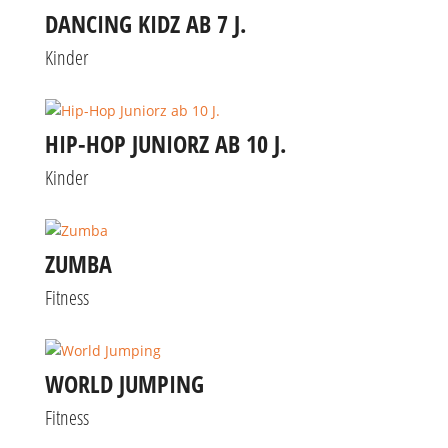
DANCING KIDZ AB 7 J.
Kinder
HIP-HOP JUNIORZ AB 10 J.
Kinder
ZUMBA
Fitness
WORLD JUMPING
Fitness