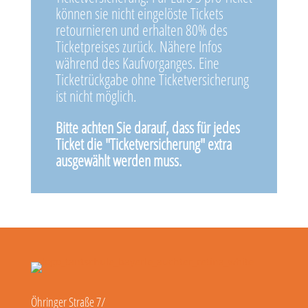
können sie nicht eingelöste Tickets
retournieren und erhalten 80% des
Ticketpreises zurück. Nähere Infos
während des Kaufvorganges. Eine
Ticketrückgabe ohne Ticketversicherung
ist nicht möglich.
Bitte achten Sie darauf, dass für jedes
Ticket die "Ticketversicherung" extra
ausgewählt werden muss.
Öhringer Straße 7/