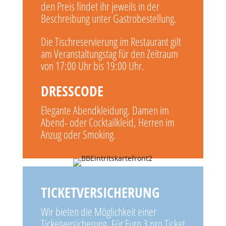
den Preis findet ihr jeweils in der
Beschreibung unter Gastrobestellung.
Die Tischreservierung im Restaurant gilt
am Veranstaltungstag für den Zeitraum
von 17:00 Uhr bis 19:00 Uhr.
DRESSCODE
Elegante Abendkleidung. Damen im
Abend- oder Cocktailkleid, Herren im
Anzug oder Smoking.
TICKETVERSICHERUNG
Wir bieten die Möglichkeit einer
Ticketversicherung. Für Euro 3 pro Ticket