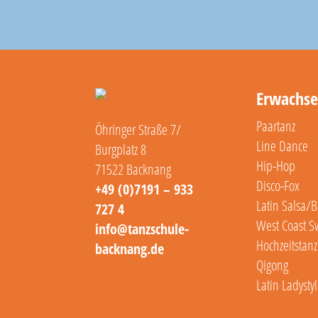
Erwachs
Paartanz
Öhringer Straße 7/
Line Dance
Burgplatz 8
Hip-Hop
71522 Backnang
Disco-Fox
+49 (0)7191 – 933
Latin Salsa/
727 4
West Coast S
info@tanzschule-
Hochzeitstanz
backnang.de
Qigong
Latin Ladysty