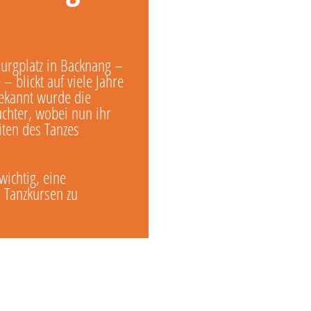
urgplatz in Backnang –
– blickt auf viele Jahre
bekannt wurde die
uchter, wobei nun ihr
iten des Tanzes
wichtig, eine
 Tanzkursen zu