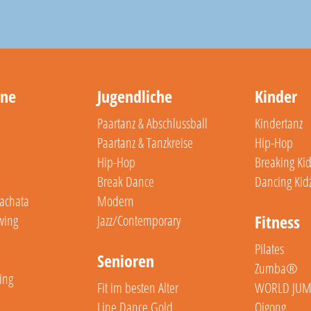
ene
Jugendliche
Kinder
Paartanz & Abschlussball
Kindertanz
Paartanz & Tanzkreise
Hip-Hop
Hip-Hop
Breaking Kid
Break Dance
Dancing Kid
Bachata
Modern
Fitness
wing
Jazz/Contemporary
Pilates
Senioren
Zumba®
ling
Fit im besten Alter
WORLD JU
Line Dance Gold
Qigong