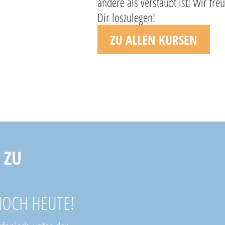
andere als verstaubt ist! Wir fr
Dir loszulegen!
ZU ALLEN KURSEN
 ZU
NOCH HEUTE!