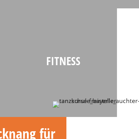
FITNESS
cknang für