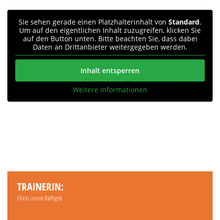
Sie sehen gerade einen Platzhalterinhalt von
Standard
.
Um auf den eigentlichen Inhalt zuzugreifen, klicken Sie
auf den Button unten. Bitte beachten Sie, dass dabei
Daten an Drittanbieter weitergegeben werden.
Inhalt entsperren
Weitere Informationen
TRAINERIN:
Florin Leonie Rathgeb