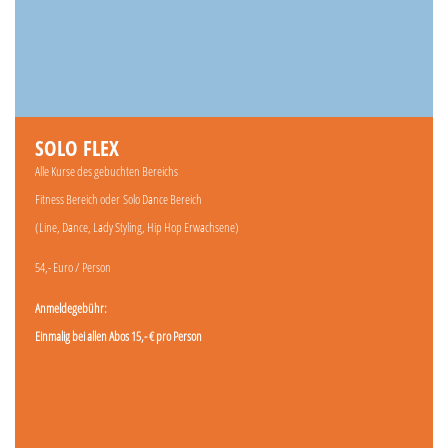
SOLO FLEX
Alle Kurse des gebuchten Bereichs
Fitness Bereich oder
Solo Dance Bereich
(Line, Dance, Lady Styling, Hip Hop Erwachsene)
54,- Euro / Person
Anmeldegebühr:
Einmalig bei allen Abos 15,- € pro Person