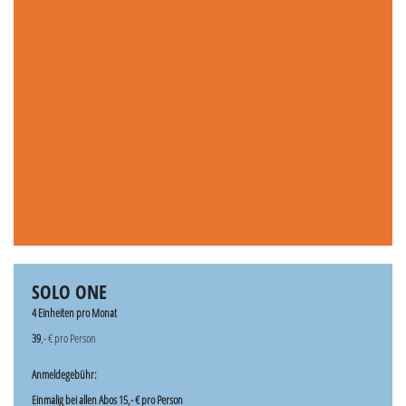
SOLO ONE
4 Einheiten pro Monat
39
,- € pro Person
Anmeldegebühr:
Einmalig bei allen Abos 15,- € pro Person