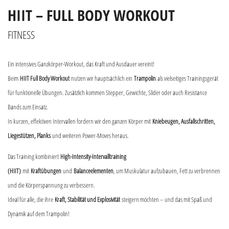
HIIT – FULL BODY WORKOUT
FITNESS
Ein intensives Ganzkörper-Workout, das Kraft und Ausdauer vereint!
Beim
HIIT Full Body Workout
nutzen wir hauptsächlich ein
Trampolin
als vielseitiges Trainingsgerät
für funktionelle Übungen. Zusätzlich kommen Stepper, Gewichte, Slider oder auch Resistance
Bands zum Einsatz.
In kurzen, effektiven Intervallen fordern wir den ganzen Körper mit
Kniebeugen, Ausfallschritten,
Liegestützen, Planks
und weiteren Power-Moves heraus.
Das Training kombiniert
High-Intensity-Intervalltraining
(HIIT)
mit
Kraftübungen
und
Balanceelementen
, um Muskulatur aufzubauen, Fett zu verbrennen
und die Körperspannung zu verbessern.
Ideal für alle, die ihre
Kraft, Stabilität und Explosivität
steigern möchten – und das mit Spaß und
Dynamik auf dem Trampolin!