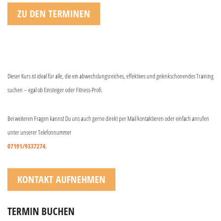
ZU DEN TERMINEN
Dieser Kurs ist ideal für alle, die ein abwechslungsreiches, effektives und gelenkschonendes Training
suchen – egal ob Einsteiger oder Fitness-Profi.
Bei weiteren Fragen kannst Du uns auch gerne direkt per Mail kontaktieren oder einfach anrufen
unter unserer Telefonnummer
07191/9337274
.
KONTAKT AUFNEHMEN
TERMIN BUCHEN